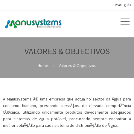
Português
VALORES & OBJECTIVOS
Home
Valores & Objectivos
A Manusystems Ã© uma empresa que actua no sector da Ã¡gua para
consumo humano, prestando serviÃ§os de elevada competÃªncia
tÃ©cnica, utilizando unicamente produtos devidamente adequados
para sistemas de Ã¡gua potÃ¡vel, procurando sempre encontrar a
melhor soluÃ§Ã£o para cada sistema de distribuiÃ§Ã£o de Ã¡gua.