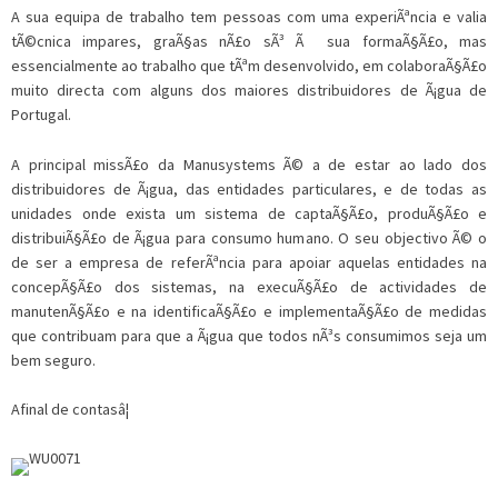
A sua equipa de trabalho tem pessoas com uma experiÃªncia e valia
tÃ©cnica impares, graÃ§as nÃ£o sÃ³ Ã sua formaÃ§Ã£o, mas
essencialmente ao trabalho que tÃªm desenvolvido, em colaboraÃ§Ã£o
muito directa com alguns dos maiores distribuidores de Ã¡gua de
Portugal.
A principal missÃ£o da Manusystems Ã© a de estar ao lado dos
distribuidores de Ã¡gua, das entidades particulares, e de todas as
unidades onde exista um sistema de captaÃ§Ã£o, produÃ§Ã£o e
distribuiÃ§Ã£o de Ã¡gua para consumo humano. O seu objectivo Ã© o
de ser a empresa de referÃªncia para apoiar aquelas entidades na
concepÃ§Ã£o dos sistemas, na execuÃ§Ã£o de actividades de
manutenÃ§Ã£o e na identificaÃ§Ã£o e implementaÃ§Ã£o de medidas
que contribuam para que a Ã¡gua que todos nÃ³s consumimos seja um
bem seguro.
Afinal de contasâ¦