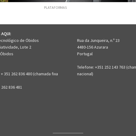
PLATAFORMAS
G
 AQUI:
ecnológico de Óbidos
Rua da Junqueira, n.º 23
iatividade, Lote 2
4480-156 Azurara
 Óbidos
Portugal
Telefone: +351 252 143 763 (cha
 + 351 262 836 480 (chamada fixa
nacional)
1 262 836 481