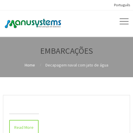
Português
EMBARCAÇÕES
Home
Decapagem naval com jato de água
Decapagem naval com jato de água
Read More