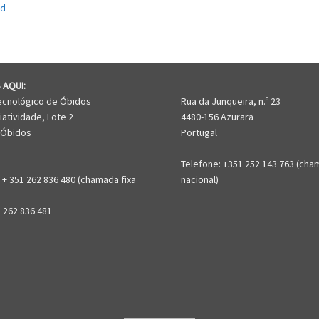
 AQUI:
ecnológico de Óbidos
Rua da Junqueira, n.º 23
iatividade, Lote 2
4480-156 Azurara
 Óbidos
Portugal
Telefone: +351 252 143 763 (cha
 + 351 262 836 480 (chamada fixa
nacional)
1 262 836 481