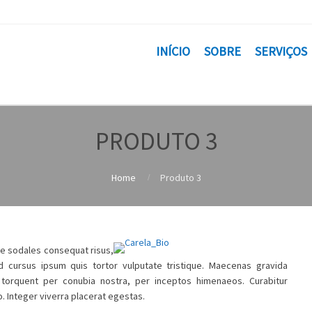
INÍCIO
SOBRE
SERVIÇOS
PRODUTO 3
Home
Produto 3
ce sodales consequat risus,
ed cursus ipsum quis tortor vulputate tristique. Maecenas gravida
ra torquent per conubia nostra, per inceptos himenaeos. Curabitur
. Integer viverra placerat egestas.