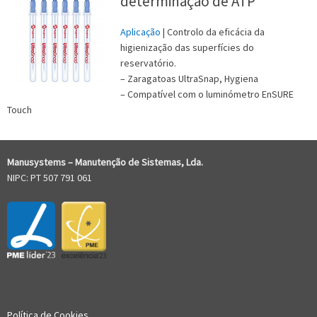
determinação de ATP
Aplicação
| Controlo da eficácia da
higienização das superfícies do
reservatório.
– Zaragatoas UltraSnap, Hygiena
– Compatível com o luminómetro EnSURE
Touch
Manusystems –
Manutenção de Sistem
as, Lda.
NIPC: PT 507 791 061
Política de Cookies