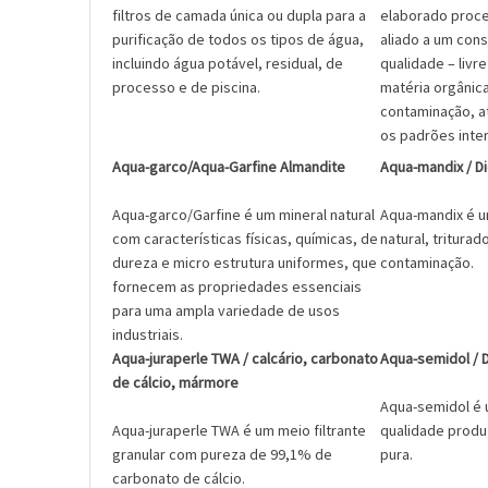
filtros de camada única ou dupla para a
elaborado proce
purificação de todos os tipos de água,
aliado a um cons
incluindo água potável, residual, de
qualidade – livre
processo e de piscina.
matéria orgânica
contaminação, a
os padrões inter
Aqua-garco/Aqua-Garfine Almandite
Aqua-mandix / D
Aqua-garco/Garfine é um mineral natural
Aqua-mandix é 
com características físicas, químicas, de
natural, triturad
dureza e micro estrutura uniformes, que
contaminação.
fornecem as propriedades essenciais
para uma ampla variedade de usos
industriais.
Aqua-juraperle TWA / calcário, carbonato
Aqua-semidol / 
de cálcio, mármore
Aqua-semidol é 
Aqua-juraperle TWA é um meio filtrante
qualidade produz
granular com pureza de 99,1% de
pura.
carbonato de cálcio.