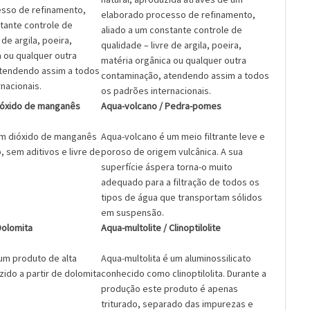
sso de refinamento,
elaborado processo de refinamento,
tante controle de
aliado a um constante controle de
 de argila, poeira,
qualidade – livre de argila, poeira,
 ou qualquer outra
matéria orgânica ou qualquer outra
tendendo assim a todos
contaminação, atendendo assim a todos
nacionais.
os padrões internacionais.
ióxido de manganês
Aqua-volcano / Pedra-pomes
um dióxido de manganês
Aqua-volcano é um meio filtrante leve e
o, sem aditivos e livre de
poroso de origem vulcânica. A sua
superfície áspera torna-o muito
adequado para a filtração de todos os
tipos de água que transportam sólidos
em suspensão.
Dolomita
Aqua-multolite / Clinoptilolite
um produto de alta
Aqua-multolita é um aluminossilicato
ido a partir de dolomita
conhecido como clinoptilolita. Durante a
produção este produto é apenas
triturado, separado das impurezas e