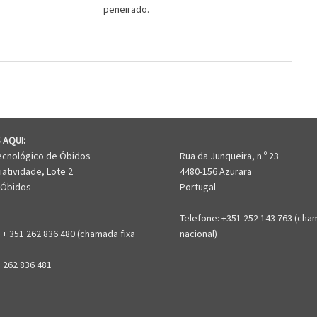
peneirado.
 AQUI:
ecnológico de Óbidos
Rua da Junqueira, n.º 23
iatividade, Lote 2
4480-156 Azurara
 Óbidos
Portugal
Telefone: +351 252 143 763 (cha
 + 351 262 836 480 (chamada fixa
nacional)
1 262 836 481