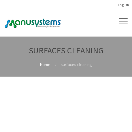
English
SURFACES CLEANING
Home
surfaces cleaning
CARELA® BIO GREENPOWER