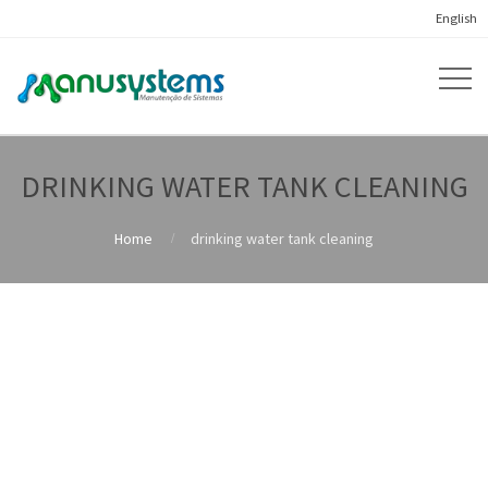
English
DRINKING WATER TANK CLEANING
Home
drinking water tank cleaning
CARELA® HYDRO GREENPOWER